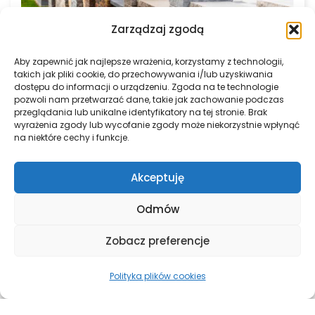
Zarządzaj zgodą
Aby zapewnić jak najlepsze wrażenia, korzystamy z technologii,
takich jak pliki cookie, do przechowywania i/lub uzyskiwania
dostępu do informacji o urządzeniu. Zgoda na te technologie
pozwoli nam przetwarzać dane, takie jak zachowanie podczas
Ogrodzenie łupane Muro 16 / 12 / 8
przeglądania lub unikalne identyfikatory na tej stronie. Brak
wyrażenia zgody lub wycofanie zgody może niekorzystnie wpłynąć
na niektóre cechy i funkcje.
Akceptuję
Odmów
Zobacz preferencje
Polityka plików cookies